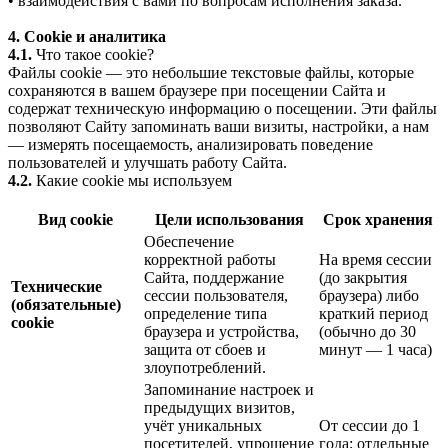
• взаимодействия с вами по вопросам исполнения заказа.
4. Cookie и аналитика
4.1.
Что такое cookie?
Файлы cookie — это небольшие текстовые файлы, которые
сохраняются в вашем браузере при посещении Сайта и
содержат техническую информацию о посещении. Эти файлы
позволяют Сайту запоминать ваши визиты, настройки, а нам
— измерять посещаемость, анализировать поведение
пользователей и улучшать работу Сайта.
4.2.
Какие cookie мы используем
Вид cookie
Цели использования
Срок хранения
Обеспечение
корректной работы
На время сессии
Сайта, поддержание
(до закрытия
Технические
сессии пользователя,
браузера) либо
(обязательные)
определение типа
краткий период
cookie
браузера и устройства,
(обычно до 30
защита от сбоев и
минут — 1 часа)
злоупотреблений.
Запоминание настроек и
предыдущих визитов,
учёт уникальных
От сессии до 1
посетителей, упрощение
года; отдельные