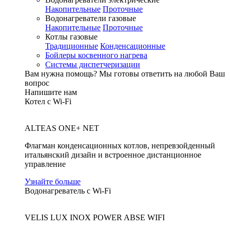
Накопительные
Проточные
Водонагреватели газовые
Накопительные
Проточные
Котлы газовые
Традиционные
Конденсационные
Бойлеры косвенного нагрева
Системы диспетчеризации
Вам нужна помощь?
Мы готовы ответить на любой Ваш
вопрос
Напишите нам
Котел с Wi-Fi
ALTEAS ONE+ NET
Флагман конденсационных котлов, непревзойденный
итальянский дизайн и встроенное дистанционное
управление
Узнайте больше
Водонагреватель с Wi-Fi
VELIS LUX INOX POWER ABSE WIFI