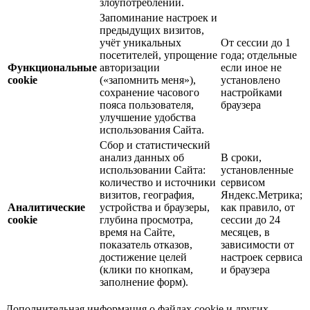
злоупотреблений.
Запоминание настроек и
предыдущих визитов,
учёт уникальных
От сессии до 1
посетителей, упрощение
года; отдельные
Функциональные
авторизации
если иное не
cookie
(«запомнить меня»),
установлено
сохранение часового
настройками
пояса пользователя,
браузера
улучшение удобства
использования Сайта.
Сбор и статистический
анализ данных об
В сроки,
использовании Сайта:
установленные
количество и источники
сервисом
визитов, география,
Яндекс.Метрика;
Аналитические
устройства и браузеры,
как правило, от
cookie
глубина просмотра,
сессии до 24
время на Сайте,
месяцев, в
показатель отказов,
зависимости от
достижение целей
настроек сервиса
(клики по кнопкам,
и браузера
заполнение форм).
Дополнительная информация о файлах cookie и других