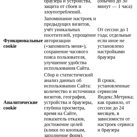
браузера и устройства,
(обычно до 30
защита от сбоев и
минут — 1 часа)
злоупотреблений.
Запоминание настроек и
предыдущих визитов,
учёт уникальных
От сессии до 1
посетителей, упрощение
года; отдельные
Функциональные
авторизации
если иное не
cookie
(«запомнить меня»),
установлено
сохранение часового
настройками
пояса пользователя,
браузера
улучшение удобства
использования Сайта.
Сбор и статистический
анализ данных об
В сроки,
использовании Сайта:
установленные
количество и источники
сервисом
визитов, география,
Яндекс.Метрика;
Аналитические
устройства и браузеры,
как правило, от
cookie
глубина просмотра,
сессии до 24
время на Сайте,
месяцев, в
показатель отказов,
зависимости от
достижение целей
настроек сервиса
(клики по кнопкам,
и браузера
заполнение форм).