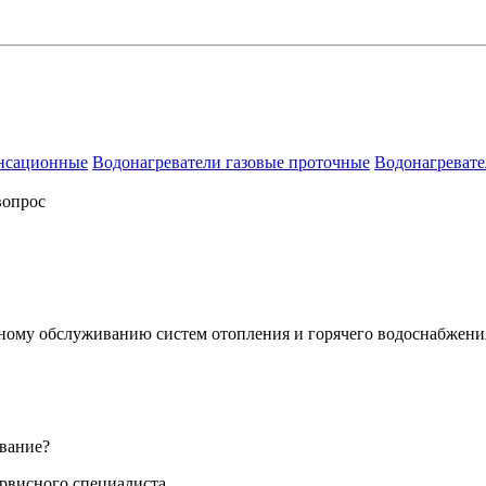
енсационные
Водонагреватели газовые проточные
Водонагревате
вопрос
сному обслуживанию систем отопления и горячего водоснабжени
вание?
ервисного специалиста