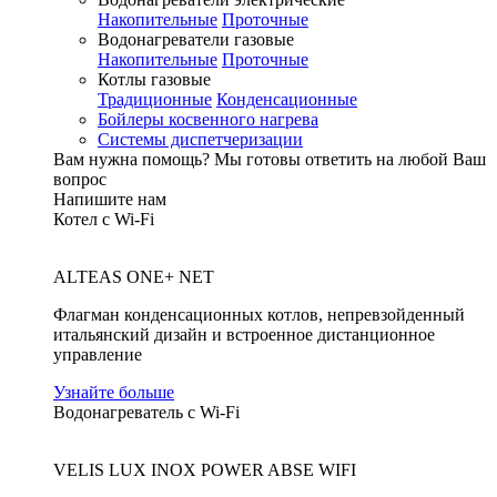
Накопительные
Проточные
Водонагреватели газовые
Накопительные
Проточные
Котлы газовые
Традиционные
Конденсационные
Бойлеры косвенного нагрева
Системы диспетчеризации
Вам нужна помощь?
Мы готовы ответить на любой Ваш
вопрос
Напишите нам
Котел с Wi-Fi
ALTEAS ONE+ NET
Флагман конденсационных котлов, непревзойденный
итальянский дизайн и встроенное дистанционное
управление
Узнайте больше
Водонагреватель с Wi-Fi
VELIS LUX INOX POWER ABSE WIFI