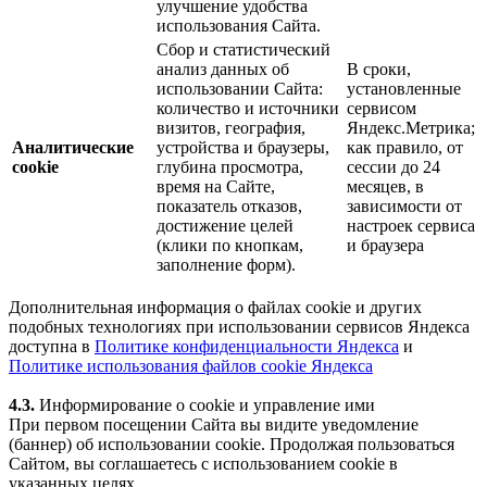
улучшение удобства
использования Сайта.
Сбор и статистический
анализ данных об
В сроки,
использовании Сайта:
установленные
количество и источники
сервисом
визитов, география,
Яндекс.Метрика;
Аналитические
устройства и браузеры,
как правило, от
cookie
глубина просмотра,
сессии до 24
время на Сайте,
месяцев, в
показатель отказов,
зависимости от
достижение целей
настроек сервиса
(клики по кнопкам,
и браузера
заполнение форм).
Дополнительная информация о файлах cookie и других
подобных технологиях при использовании сервисов Яндекса
доступна в
Политике конфиденциальности Яндекса
и
Политике использования файлов cookie Яндекса
4.3.
Информирование о cookie и управление ими
При первом посещении Сайта вы видите уведомление
(баннер) об использовании cookie. Продолжая пользоваться
Сайтом, вы соглашаетесь с использованием cookie в
указанных целях.