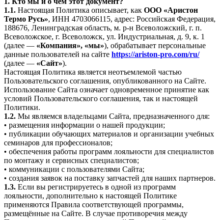
1. Кто мы и о чём этот документ?
1.1.
Настоящая Политика описывает, как
ООО «Аристон
Термо Русь»
, ИНН 4703066115, адрес: Российская Федерация,
188676, Ленинградская область, м. р-н Всеволожский, г. п.
Всеволожское, г. Всеволожск, ул. Индустриальная, д. 9, к. 1
(далее —
«Компания», «мы»
), обрабатывает персональные
данные пользователей на сайте
https://ariston-pro.com/ru/
(далее —
«Сайт»
).
Настоящая Политика является неотъемлемой частью
Пользовательского соглашения, опубликованного на Сайте.
Использование Сайта означает одновременное принятие как
условий Пользовательского соглашения, так и настоящей
Политики.
1.2.
Мы являемся владельцами Сайта, предназначенного для:
• размещения информации о нашей продукции;
• публикации обучающих материалов и организации учебных
семинаров для профессионалов;
• обеспечения работы программ лояльности для специалистов
по монтажу и сервисных специалистов;
• коммуникации с пользователями Сайта;
• создания заявок на поставку запчастей для наших партнеров.
1.3.
Если вы регистрируетесь в одной из программ
лояльности, дополнительно к настоящей Политике
применяются Правила соответствующей программы,
размещённые на Сайте. В случае противоречия между