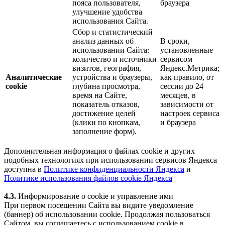
пояса пользователя,
браузера
улучшение удобства
использования Сайта.
Сбор и статистический
анализ данных об
В сроки,
использовании Сайта:
установленные
количество и источники
сервисом
визитов, география,
Яндекс.Метрика;
Аналитические
устройства и браузеры,
как правило, от
cookie
глубина просмотра,
сессии до 24
время на Сайте,
месяцев, в
показатель отказов,
зависимости от
достижение целей
настроек сервиса
(клики по кнопкам,
и браузера
заполнение форм).
Дополнительная информация о файлах cookie и других
подобных технологиях при использовании сервисов Яндекса
доступна в
Политике конфиденциальности Яндекса
и
Политике использования файлов cookie Яндекса
4.3.
Информирование о cookie и управление ими
При первом посещении Сайта вы видите уведомление
(баннер) об использовании cookie. Продолжая пользоваться
Сайтом, вы соглашаетесь с использованием cookie в