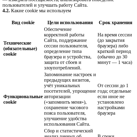
пользователей и улучшать работу Сайта.
4.2.
Какие cookie мы используем
Вид cookie
Цели использования
Срок хранения
Обеспечение
корректной работы
На время сессии
Сайта, поддержание
(до закрытия
Технические
сессии пользователя,
браузера) либо
(обязательные)
определение типа
краткий период
cookie
браузера и устройства,
(обычно до 30
защита от сбоев и
минут — 1 часа)
злоупотреблений.
Запоминание настроек и
предыдущих визитов,
учёт уникальных
От сессии до 1
посетителей, упрощение
года; отдельные
Функциональные
авторизации
если иное не
cookie
(«запомнить меня»),
установлено
сохранение часового
настройками
пояса пользователя,
браузера
улучшение удобства
использования Сайта.
Сбор и статистический
анализ данных об
В сроки,