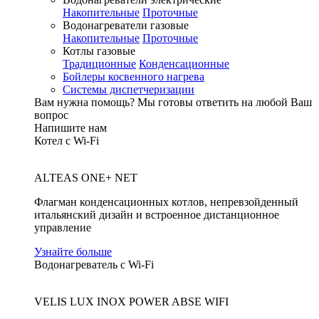
Накопительные
Проточные
Водонагреватели газовые
Накопительные
Проточные
Котлы газовые
Традиционные
Конденсационные
Бойлеры косвенного нагрева
Системы диспетчеризации
Вам нужна помощь?
Мы готовы ответить на любой Ваш
вопрос
Напишите нам
Котел с Wi-Fi
ALTEAS ONE+ NET
Флагман конденсационных котлов, непревзойденный
итальянский дизайн и встроенное дистанционное
управление
Узнайте больше
Водонагреватель с Wi-Fi
VELIS LUX INOX POWER ABSE WIFI