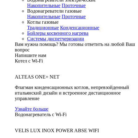
Накопительные
Проточные
Водонагреватели газовые
Накопительные
Проточные
Котлы газовые
Традиционные
Конденсационные
Бойлеры косвенного нагрева
Системы диспетчеризации
Вам нужна помощь?
Мы готовы ответить на любой Ваш
вопрос
Напишите нам
Котел с Wi-Fi
ALTEAS ONE+ NET
Флагман конденсационных котлов, непревзойденный
итальянский дизайн и встроенное дистанционное
управление
Узнайте больше
Водонагреватель с Wi-Fi
VELIS LUX INOX POWER ABSE WIFI