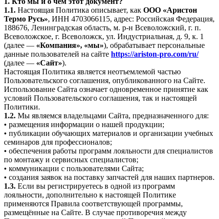
1. Кто мы и о чём этот документ?
1.1.
Настоящая Политика описывает, как
ООО «Аристон
Термо Русь»
, ИНН 4703066115, адрес: Российская Федерация,
188676, Ленинградская область, м. р-н Всеволожский, г. п.
Всеволожское, г. Всеволожск, ул. Индустриальная, д. 9, к. 1
(далее —
«Компания», «мы»
), обрабатывает персональные
данные пользователей на сайте
https://ariston-pro.com/ru/
(далее —
«Сайт»
).
Настоящая Политика является неотъемлемой частью
Пользовательского соглашения, опубликованного на Сайте.
Использование Сайта означает одновременное принятие как
условий Пользовательского соглашения, так и настоящей
Политики.
1.2.
Мы являемся владельцами Сайта, предназначенного для:
• размещения информации о нашей продукции;
• публикации обучающих материалов и организации учебных
семинаров для профессионалов;
• обеспечения работы программ лояльности для специалистов
по монтажу и сервисных специалистов;
• коммуникации с пользователями Сайта;
• создания заявок на поставку запчастей для наших партнеров.
1.3.
Если вы регистрируетесь в одной из программ
лояльности, дополнительно к настоящей Политике
применяются Правила соответствующей программы,
размещённые на Сайте. В случае противоречия между