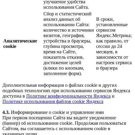
улучшение удобства
использования Сайта.
Сбор и статистический
анализ данных об
В сроки,
использовании Сайта:
установленные
количество и источники
сервисом
визитов, география,
Яндекс.Метрика;
Аналитические
устройства и браузеры,
как правило, от
cookie
глубина просмотра,
сессии до 24
время на Сайте,
месяцев, в
показатель отказов,
зависимости от
достижение целей
настроек сервиса
(клики по кнопкам,
и браузера
заполнение форм).
Дополнительная информация о файлах cookie и других
подобных технологиях при использовании сервисов Яндекса
доступна в
Политике конфиденциальности Яндекса
и
Политике использования файлов cookie Яндекса
4.3.
Информирование о cookie и управление ими
При первом посещении Сайта вы видите уведомление
(баннер) об использовании cookie. Продолжая пользоваться
Сайтом, вы соглашаетесь с использованием cookie в
указанных целях.