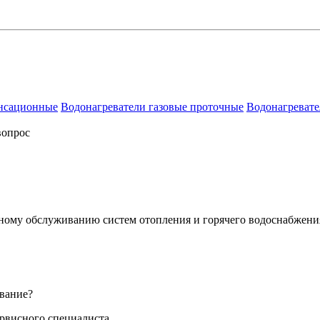
енсационные
Водонагреватели газовые проточные
Водонагревате
вопрос
сному обслуживанию систем отопления и горячего водоснабжени
вание?
ервисного специалиста