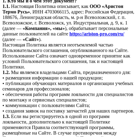
1. Кто мы и о чём этот документ?
1.1.
Настоящая Политика описывает, как
ООО «Аристон
Термо Русь»
, ИНН 4703066115, адрес: Российская Федерация,
188676, Ленинградская область, м. р-н Всеволожский, г. п.
Всеволожское, г. Всеволожск, ул. Индустриальная, д. 9, к. 1
(далее —
«Компания», «мы»
), обрабатывает персональные
данные пользователей на сайте
https://ariston-pro.com/ru/
(далее —
«Сайт»
).
Настоящая Политика является неотъемлемой частью
Пользовательского соглашения, опубликованного на Сайте.
Использование Сайта означает одновременное принятие как
условий Пользовательского соглашения, так и настоящей
Политики.
1.2.
Мы являемся владельцами Сайта, предназначенного для:
• размещения информации о нашей продукции;
• публикации обучающих материалов и организации учебных
семинаров для профессионалов;
• обеспечения работы программ лояльности для специалистов
по монтажу и сервисных специалистов;
• коммуникации с пользователями Сайта;
• создания заявок на поставку запчастей для наших партнеров.
1.3.
Если вы регистрируетесь в одной из программ
лояльности, дополнительно к настоящей Политике
применяются Правила соответствующей программы,
размещённые на Сайте. В случае противоречия между