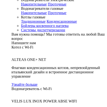
Накопительные
Проточные
Водонагреватели газовые
Накопительные
Проточные
Котлы газовые
Традиционные
Конденсационные
Бойлеры косвенного нагрева
Системы диспетчеризации
Вам нужна помощь?
Мы готовы ответить на любой Ваш
вопрос
Напишите нам
Котел с Wi-Fi
ALTEAS ONE+ NET
Флагман конденсационных котлов, непревзойденный
итальянский дизайн и встроенное дистанционное
управление
Узнайте больше
Водонагреватель с Wi-Fi
VELIS LUX INOX POWER ABSE WIFI