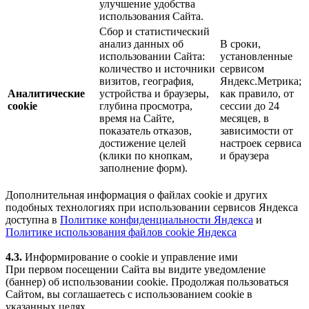
улучшение удобства
использования Сайта.
Сбор и статистический
анализ данных об
В сроки,
использовании Сайта:
установленные
количество и источники
сервисом
визитов, география,
Яндекс.Метрика;
Аналитические
устройства и браузеры,
как правило, от
cookie
глубина просмотра,
сессии до 24
время на Сайте,
месяцев, в
показатель отказов,
зависимости от
достижение целей
настроек сервиса
(клики по кнопкам,
и браузера
заполнение форм).
Дополнительная информация о файлах cookie и других
подобных технологиях при использовании сервисов Яндекса
доступна в
Политике конфиденциальности Яндекса
и
Политике использования файлов cookie Яндекса
4.3.
Информирование о cookie и управление ими
При первом посещении Сайта вы видите уведомление
(баннер) об использовании cookie. Продолжая пользоваться
Сайтом, вы соглашаетесь с использованием cookie в
указанных целях.