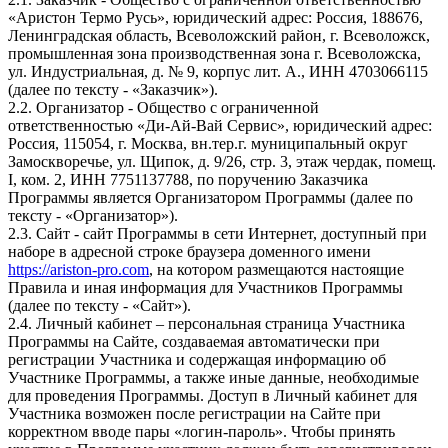
«Аристон Термо Русь», юридический адрес: Россия, 188676,
Ленинградская область, Всеволожский район, г. Всеволожск,
промышленная зона производственная зона г. Всеволожска,
ул. Индустриальная, д. № 9, корпус лит. А., ИНН 4703066115
(далее по тексту - «Заказчик»).
2.2. Организатор - Общество с ограниченной
ответственностью «Ди-Ай-Вай Сервис», юридический адрес:
Россия, 115054, г. Москва, вн.тер.г. муниципальный округ
Замоскворечье, ул. Щипок, д. 9/26, стр. 3, этаж чердак, помещ.
I, ком. 2, ИНН 7751137788, по поручению Заказчика
Программы является Организатором Программы (далее по
тексту - «Организатор»).
2.3. Сайт - сайт Программы в сети Интернет, доступный при
наборе в адресной строке браузера доменного имени
https://ariston-pro.com
, на котором размещаются настоящие
Правила и иная информация для Участников Программы
(далее по тексту - «Сайт»).
2.4. Личный кабинет – персональная страница Участника
Программы на Сайте, создаваемая автоматически при
регистрации Участника и содержащая информацию об
Участнике Программы, а также иные данные, необходимые
для проведения Программы. Доступ в Личный кабинет для
Участника возможен после регистрации на Сайте при
корректном вводе пары «логин-пароль». Чтобы принять