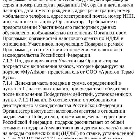
серия и номер паспорта гражданина РФ, орган и дата выдачи
паспорта, дата и место рождения, адрес регистрации, номер
мобильного телефона, адрес электронной почты, номер ИНН,
иные данные по запросу Организатора. Требование о
предоставлении Участником его паспортных данных
обусловлено необходимостью исполнения Организатором
Программы обязанностей налогового агента по НДФЛ в
отношении Участников, получающих Подарки в рамках
Программы, в соответствии с положениями налогового
законодательства Российской Федерации.
7.1.3. Подарки вручаются Участникам Организатором
посредством выполнения заказов, которые формирует на
портале «MyAriston» представитель от ООО «Аристон Термо
Русь».
7.1.4. Денежная часть подарка в сумме, определенной в
пункте 5.1., настоящих правил, присуждается Победителю
после выполнения Победителем действий, установленных в
пункте 7.1.2 Правил. В соответствии с требованиями
действующего законодательства Российской Федерации
Организатор выступает налоговым агентом в отношении
выдаваемого Победителю, проживающему на территории
Российской Федерации, подарка: рассчитывает от общей
стоимости подарка (имущественная и денежная часть) налог
на доходы физических лиц (НДФЛ) по ставке, установленной
п. 1 ст. 224 НК РФ (13%), с учётом необлагаемой суммы,