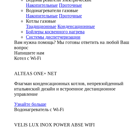
Накопительные
Проточные
Водонагреватели газовые
Накопительные
Проточные
Котлы газовые
Традиционные
Конденсационные
Бойлеры косвенного нагрева
Системы диспетчеризации
Вам нужна помощь?
Мы готовы ответить на любой Ваш
вопрос
Напишите нам
Котел с Wi-Fi
ALTEAS ONE+ NET
Флагман конденсационных котлов, непревзойденный
итальянский дизайн и встроенное дистанционное
управление
Узнайте больше
Водонагреватель с Wi-Fi
VELIS LUX INOX POWER ABSE WIFI