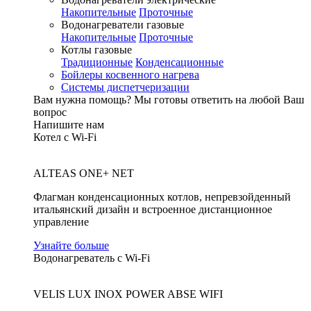
Накопительные
Проточные
Водонагреватели газовые
Накопительные
Проточные
Котлы газовые
Традиционные
Конденсационные
Бойлеры косвенного нагрева
Системы диспетчеризации
Вам нужна помощь?
Мы готовы ответить на любой Ваш
вопрос
Напишите нам
Котел с Wi-Fi
ALTEAS ONE+ NET
Флагман конденсационных котлов, непревзойденный
итальянский дизайн и встроенное дистанционное
управление
Узнайте больше
Водонагреватель с Wi-Fi
VELIS LUX INOX POWER ABSE WIFI