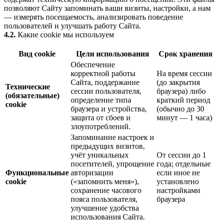
позволяют Сайту запоминать ваши визиты, настройки, а нам
— измерять посещаемость, анализировать поведение
пользователей и улучшать работу Сайта.
4.2.
Какие cookie мы используем
Вид cookie
Цели использования
Срок хранения
Обеспечение
корректной работы
На время сессии
Сайта, поддержание
(до закрытия
Технические
сессии пользователя,
браузера) либо
(обязательные)
определение типа
краткий период
cookie
браузера и устройства,
(обычно до 30
защита от сбоев и
минут — 1 часа)
злоупотреблений.
Запоминание настроек и
предыдущих визитов,
учёт уникальных
От сессии до 1
посетителей, упрощение
года; отдельные
Функциональные
авторизации
если иное не
cookie
(«запомнить меня»),
установлено
сохранение часового
настройками
пояса пользователя,
браузера
улучшение удобства
использования Сайта.