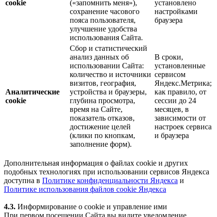
cookie
(«запомнить меня»),
установлено
сохранение часового
настройками
пояса пользователя,
браузера
улучшение удобства
использования Сайта.
Сбор и статистический
анализ данных об
В сроки,
использовании Сайта:
установленные
количество и источники
сервисом
визитов, география,
Яндекс.Метрика;
Аналитические
устройства и браузеры,
как правило, от
cookie
глубина просмотра,
сессии до 24
время на Сайте,
месяцев, в
показатель отказов,
зависимости от
достижение целей
настроек сервиса
(клики по кнопкам,
и браузера
заполнение форм).
Дополнительная информация о файлах cookie и других
подобных технологиях при использовании сервисов Яндекса
доступна в
Политике конфиденциальности Яндекса
и
Политике использования файлов cookie Яндекса
4.3.
Информирование о cookie и управление ими
При первом посещении Сайта вы видите уведомление