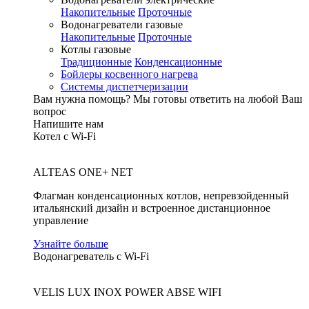
Накопительные
Проточные
Водонагреватели газовые
Накопительные
Проточные
Котлы газовые
Традиционные
Конденсационные
Бойлеры косвенного нагрева
Системы диспетчеризации
Вам нужна помощь?
Мы готовы ответить на любой Ваш
вопрос
Напишите нам
Котел с Wi-Fi
ALTEAS ONE+ NET
Флагман конденсационных котлов, непревзойденный
итальянский дизайн и встроенное дистанционное
управление
Узнайте больше
Водонагреватель с Wi-Fi
VELIS LUX INOX POWER ABSE WIFI