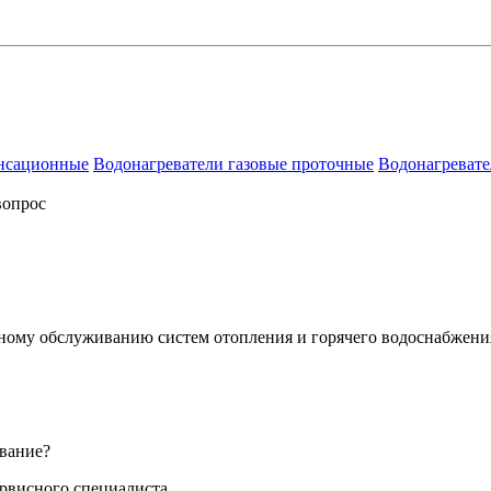
енсационные
Водонагреватели газовые проточные
Водонагревате
вопрос
сному обслуживанию систем отопления и горячего водоснабжени
вание?
ервисного специалиста