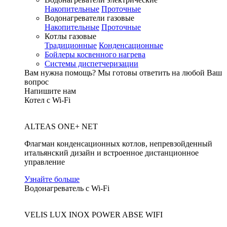
Накопительные
Проточные
Водонагреватели газовые
Накопительные
Проточные
Котлы газовые
Традиционные
Конденсационные
Бойлеры косвенного нагрева
Системы диспетчеризации
Вам нужна помощь?
Мы готовы ответить на любой Ваш
вопрос
Напишите нам
Котел с Wi-Fi
ALTEAS ONE+ NET
Флагман конденсационных котлов, непревзойденный
итальянский дизайн и встроенное дистанционное
управление
Узнайте больше
Водонагреватель с Wi-Fi
VELIS LUX INOX POWER ABSE WIFI