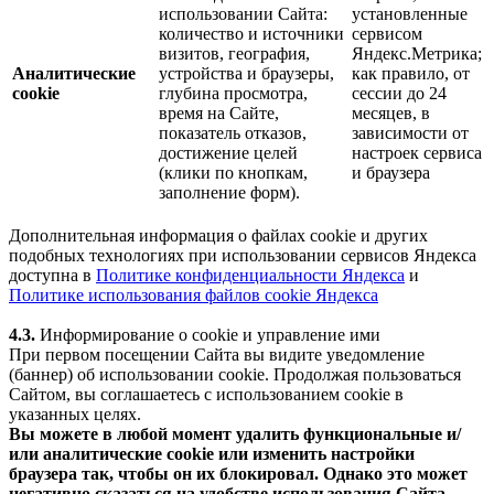
использовании Сайта:
установленные
количество и источники
сервисом
визитов, география,
Яндекс.Метрика;
Аналитические
устройства и браузеры,
как правило, от
cookie
глубина просмотра,
сессии до 24
время на Сайте,
месяцев, в
показатель отказов,
зависимости от
достижение целей
настроек сервиса
(клики по кнопкам,
и браузера
заполнение форм).
Дополнительная информация о файлах cookie и других
подобных технологиях при использовании сервисов Яндекса
доступна в
Политике конфиденциальности Яндекса
и
Политике использования файлов cookie Яндекса
4.3.
Информирование о cookie и управление ими
При первом посещении Сайта вы видите уведомление
(баннер) об использовании cookie. Продолжая пользоваться
Сайтом, вы соглашаетесь с использованием cookie в
указанных целях.
Вы можете в любой момент удалить функциональные и/
или аналитические cookie или изменить настройки
браузера так, чтобы он их блокировал. Однако это может
негативно сказаться на удобстве использования Сайта.