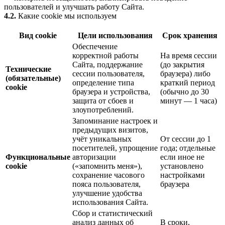
пользователей и улучшать работу Сайта.
4.2.
Какие cookie мы используем
Вид cookie
Цели использования
Срок хранения
Обеспечение
корректной работы
На время сессии
Сайта, поддержание
(до закрытия
Технические
сессии пользователя,
браузера) либо
(обязательные)
определение типа
краткий период
cookie
браузера и устройства,
(обычно до 30
защита от сбоев и
минут — 1 часа)
злоупотреблений.
Запоминание настроек и
предыдущих визитов,
учёт уникальных
От сессии до 1
посетителей, упрощение
года; отдельные
Функциональные
авторизации
если иное не
cookie
(«запомнить меня»),
установлено
сохранение часового
настройками
пояса пользователя,
браузера
улучшение удобства
использования Сайта.
Сбор и статистический
анализ данных об
В сроки,