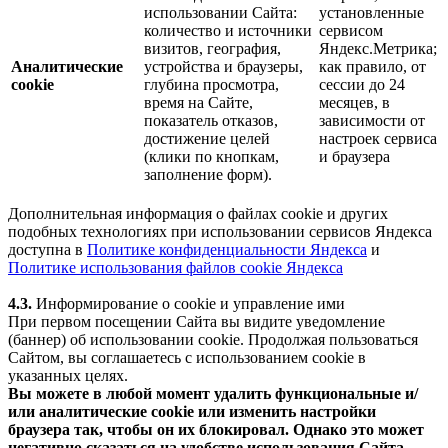
использовании Сайта:
установленные
количество и источники
сервисом
визитов, география,
Яндекс.Метрика;
Аналитические
устройства и браузеры,
как правило, от
cookie
глубина просмотра,
сессии до 24
время на Сайте,
месяцев, в
показатель отказов,
зависимости от
достижение целей
настроек сервиса
(клики по кнопкам,
и браузера
заполнение форм).
Дополнительная информация о файлах cookie и других
подобных технологиях при использовании сервисов Яндекса
доступна в
Политике конфиденциальности Яндекса
и
Политике использования файлов cookie Яндекса
4.3.
Информирование о cookie и управление ими
При первом посещении Сайта вы видите уведомление
(баннер) об использовании cookie. Продолжая пользоваться
Сайтом, вы соглашаетесь с использованием cookie в
указанных целях.
Вы можете в любой момент удалить функциональные и/
или аналитические cookie или изменить настройки
браузера так, чтобы он их блокировал. Однако это может
негативно сказаться на удобстве использования Сайта.