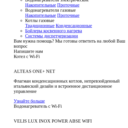
Накопительные
Проточные
Водонагреватели газовые
Накопительные
Проточные
Котлы газовые
Традиционные
Конденсационные
Бойлеры косвенного нагрева
Системы диспетчеризации
Вам нужна помощь?
Мы готовы ответить на любой Ваш
вопрос
Напишите нам
Котел с Wi-Fi
ALTEAS ONE+ NET
Флагман конденсационных котлов, непревзойденный
итальянский дизайн и встроенное дистанционное
управление
Узнайте больше
Водонагреватель с Wi-Fi
VELIS LUX INOX POWER ABSE WIFI