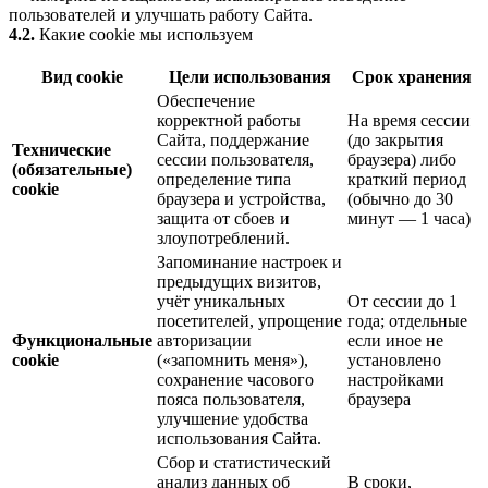
пользователей и улучшать работу Сайта.
4.2.
Какие cookie мы используем
Вид cookie
Цели использования
Срок хранения
Обеспечение
корректной работы
На время сессии
Сайта, поддержание
(до закрытия
Технические
сессии пользователя,
браузера) либо
(обязательные)
определение типа
краткий период
cookie
браузера и устройства,
(обычно до 30
защита от сбоев и
минут — 1 часа)
злоупотреблений.
Запоминание настроек и
предыдущих визитов,
учёт уникальных
От сессии до 1
посетителей, упрощение
года; отдельные
Функциональные
авторизации
если иное не
cookie
(«запомнить меня»),
установлено
сохранение часового
настройками
пояса пользователя,
браузера
улучшение удобства
использования Сайта.
Сбор и статистический
анализ данных об
В сроки,