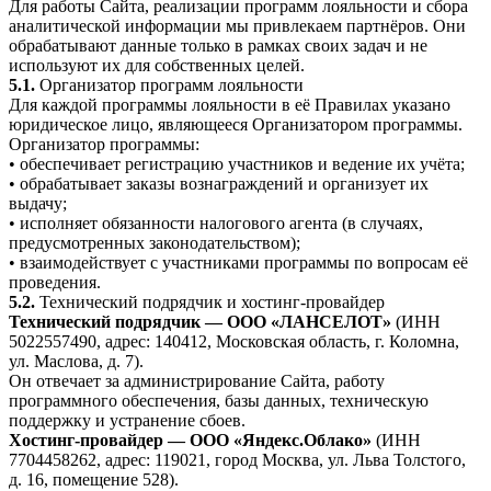
Для работы Сайта, реализации программ лояльности и сбора
аналитической информации мы привлекаем партнёров. Они
обрабатывают данные только в рамках своих задач и не
используют их для собственных целей.
5.1.
Организатор программ лояльности
Для каждой программы лояльности в её Правилах указано
юридическое лицо, являющееся Организатором программы.
Организатор программы:
• обеспечивает регистрацию участников и ведение их учёта;
• обрабатывает заказы вознаграждений и организует их
выдачу;
• исполняет обязанности налогового агента (в случаях,
предусмотренных законодательством);
• взаимодействует с участниками программы по вопросам её
проведения.
5.2.
Технический подрядчик и хостинг-провайдер
Технический подрядчик — ООО «ЛАНСЕЛОТ»
(ИНН
5022557490, адрес: 140412, Московская область, г. Коломна,
ул. Маслова, д. 7).
Он отвечает за администрирование Сайта, работу
программного обеспечения, базы данных, техническую
поддержку и устранение сбоев.
Хостинг-провайдер — ООО «Яндекс.Облако»
(ИНН
7704458262, адрес: 119021, город Москва, ул. Льва Толстого,
д. 16, помещение 528).