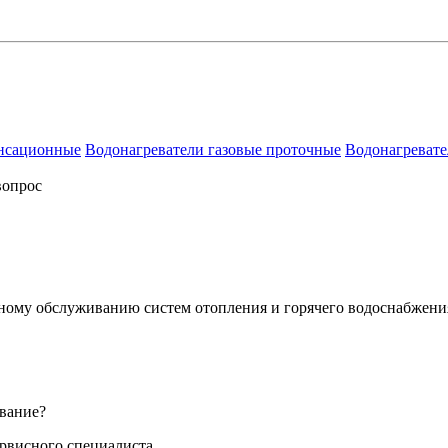
енсационные
Водонагреватели газовые проточные
Водонагревате
вопрос
сному обслуживанию систем отопления и горячего водоснабжени
вание?
ервисного специалиста