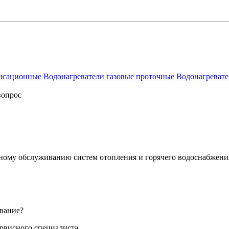
енсационные
Водонагреватели газовые проточные
Водонагревате
вопрос
сному обслуживанию систем отопления и горячего водоснабжени
вание?
ервисного специалиста