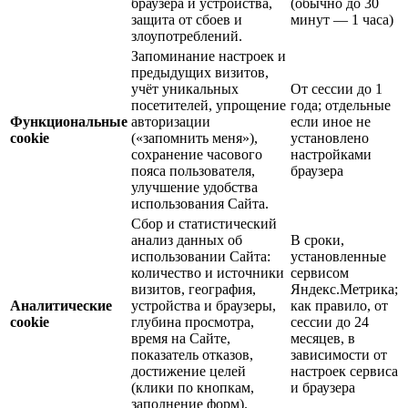
браузера и устройства,
(обычно до 30
защита от сбоев и
минут — 1 часа)
злоупотреблений.
Запоминание настроек и
предыдущих визитов,
учёт уникальных
От сессии до 1
посетителей, упрощение
года; отдельные
Функциональные
авторизации
если иное не
cookie
(«запомнить меня»),
установлено
сохранение часового
настройками
пояса пользователя,
браузера
улучшение удобства
использования Сайта.
Сбор и статистический
анализ данных об
В сроки,
использовании Сайта:
установленные
количество и источники
сервисом
визитов, география,
Яндекс.Метрика;
Аналитические
устройства и браузеры,
как правило, от
cookie
глубина просмотра,
сессии до 24
время на Сайте,
месяцев, в
показатель отказов,
зависимости от
достижение целей
настроек сервиса
(клики по кнопкам,
и браузера
заполнение форм).