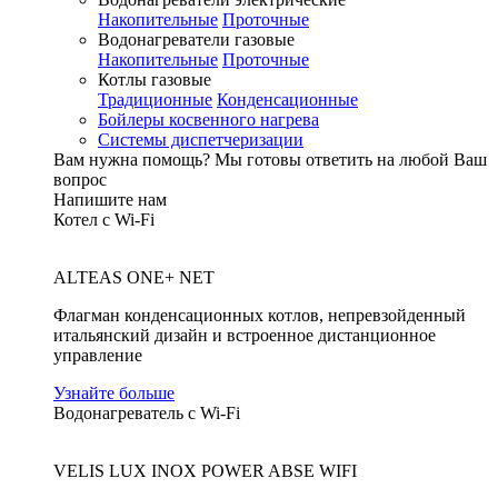
Накопительные
Проточные
Водонагреватели газовые
Накопительные
Проточные
Котлы газовые
Традиционные
Конденсационные
Бойлеры косвенного нагрева
Системы диспетчеризации
Вам нужна помощь?
Мы готовы ответить на любой Ваш
вопрос
Напишите нам
Котел с Wi-Fi
ALTEAS ONE+ NET
Флагман конденсационных котлов, непревзойденный
итальянский дизайн и встроенное дистанционное
управление
Узнайте больше
Водонагреватель с Wi-Fi
VELIS LUX INOX POWER ABSE WIFI