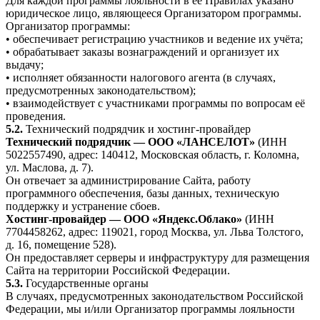
Для каждой программы лояльности в её Правилах указано
юридическое лицо, являющееся Организатором программы.
Организатор программы:
• обеспечивает регистрацию участников и ведение их учёта;
• обрабатывает заказы вознаграждений и организует их
выдачу;
• исполняет обязанности налогового агента (в случаях,
предусмотренных законодательством);
• взаимодействует с участниками программы по вопросам её
проведения.
5.2.
Технический подрядчик и хостинг-провайдер
Технический подрядчик — ООО «ЛАНСЕЛОТ»
(ИНН
5022557490, адрес: 140412, Московская область, г. Коломна,
ул. Маслова, д. 7).
Он отвечает за администрирование Сайта, работу
программного обеспечения, базы данных, техническую
поддержку и устранение сбоев.
Хостинг-провайдер — ООО «Яндекс.Облако»
(ИНН
7704458262, адрес: 119021, город Москва, ул. Льва Толстого,
д. 16, помещение 528).
Он предоставляет серверы и инфраструктуру для размещения
Сайта на территории Российской Федерации.
5.3.
Государственные органы
В случаях, предусмотренных законодательством Российской
Федерации, мы и/или Организатор программы лояльности