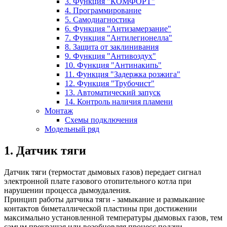
3. Функция "КОМФОРТ"
4. Программирование
5. Самодиагностика
6. Функция "Антизамерзание"
7. Функция "Антилегионелла"
8. Защита от заклинивания
9. Функция "Антивоздух"
10. Функция "Антинакипь"
11. Функция "Задержка розжига"
12. Функция "Трубочист"
13. Автоматический запуск
14. Контроль наличия пламени
Монтаж
Схемы подключения
Модельный ряд
1. Датчик тяги
Датчик тяги (термостат дымовых газов) передает сигнал
электронной плате газового отопительного котла при
нарушении процесса дымоудаления.
Принцип работы датчика тяги - замыкание и размыкание
контактов биметаллической пластины при достижении
максимально установленной температуры дымовых газов, тем
самым прекращая или возобновляя процесс подачи