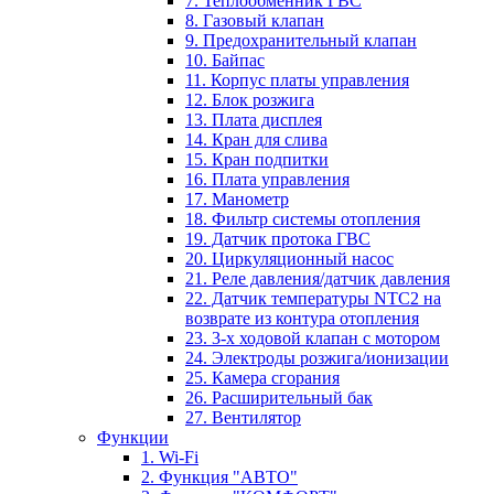
7. Теплообменник ГВС
8. Газовый клапан
9. Предохранительный клапан
10. Байпас
11. Корпус платы управления
12. Блок розжига
13. Плата дисплея
14. Кран для слива
15. Кран подпитки
16. Плата управления
17. Манометр
18. Фильтр системы отопления
19. Датчик протока ГВС
20. Циркуляционный насос
21. Реле давления/датчик давления
22. Датчик температуры NTC2 на
возврате из контура отопления
23. 3-х ходовой клапан с мотором
24. Электроды розжига/ионизации
25. Камера сгорания
26. Расширительный бак
27. Вентилятор
Функции
1. Wi-Fi
2. Функция "АВТО"