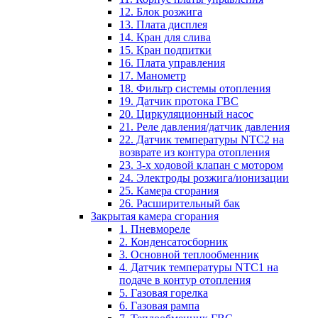
12. Блок розжига
13. Плата дисплея
14. Кран для слива
15. Кран подпитки
16. Плата управления
17. Манометр
18. Фильтр системы отопления
19. Датчик протока ГВС
20. Циркуляционный насос
21. Реле давления/датчик давления
22. Датчик температуры NTC2 на
возврате из контура отопления
23. 3-х ходовой клапан с мотором
24. Электроды розжига/ионизации
25. Камера сгорания
26. Расширительный бак
Закрытая камера сгорания
1. Пневмореле
2. Конденсатосборник
3. Основной теплообменник
4. Датчик температуры NTC1 на
подаче в контур отопления
5. Газовая горелка
6. Газовая рампа