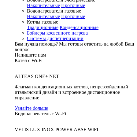
Накопительные
Проточные
Водонагреватели газовые
Накопительные
Проточные
Котлы газовые
Традиционные
Конденсационные
Бойлеры косвенного нагрева
Системы диспетчеризации
Вам нужна помощь?
Мы готовы ответить на любой Ваш
вопрос
Напишите нам
Котел с Wi-Fi
ALTEAS ONE+ NET
Флагман конденсационных котлов, непревзойденный
итальянский дизайн и встроенное дистанционное
управление
Узнайте больше
Водонагреватель с Wi-Fi
VELIS LUX INOX POWER ABSE WIFI