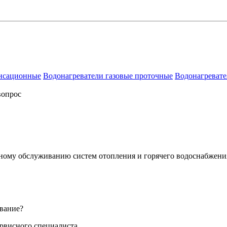
енсационные
Водонагреватели газовые проточные
Водонагревате
вопрос
сному обслуживанию систем отопления и горячего водоснабжени
вание?
ервисного специалиста