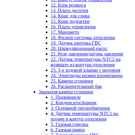
12. Блок розжига
13. Плата дисплея
14. Кран для слива
15. Кран подпитки
16. Плата управления
17. Манометр
18. Фильтр системы отопления
19. Датчик протока ГВС
20. Циркуляционный насос
21. Реле давления/датчик давления
22. Датчик температуры NTC2 на
возврате из контура отопления
23. 3-х ходовой клапан с мотором
24. Электроды розжига/ионизации
25. Камера сгорания
26. Расширительный бак
Закрытая камера сгорания
1. Пневмореле
2. Конденсатосборник
3. Основной теплообменник
4. Датчик температуры NTC1 на
подаче в контур отопления
5. Газовая горелка
6. Газовая рампа