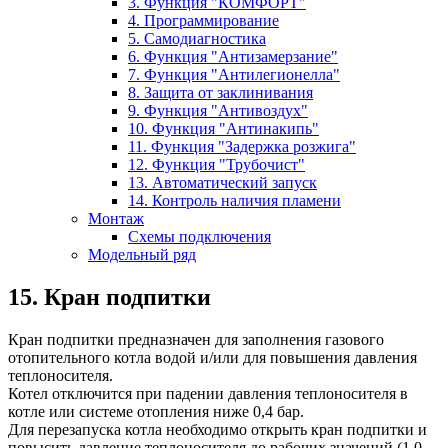
3. Функция "КОМФОРТ"
4. Программирование
5. Самодиагностика
6. Функция "Антизамерзание"
7. Функция "Антилегионелла"
8. Защита от заклинивания
9. Функция "Антивоздух"
10. Функция "Антинакипь"
11. Функция "Задержка розжига"
12. Функция "Трубочист"
13. Автоматический запуск
14. Контроль наличия пламени
Монтаж
Схемы подключения
Модельный ряд
15. Кран подпитки
Кран подпитки предназначен для заполнения газового
отопительного котла водой и/или для повышения давления
теплоносителя.
Котел отключится при падении давления теплоносителя в
котле или системе отопления ниже 0,4 бар.
Для перезапуска котла необходимо открыть кран подпитки и
повысить давление теплоносителя до рабочих значений (1,0 -