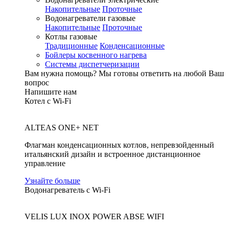
Накопительные
Проточные
Водонагреватели газовые
Накопительные
Проточные
Котлы газовые
Традиционные
Конденсационные
Бойлеры косвенного нагрева
Системы диспетчеризации
Вам нужна помощь?
Мы готовы ответить на любой Ваш
вопрос
Напишите нам
Котел с Wi-Fi
ALTEAS ONE+ NET
Флагман конденсационных котлов, непревзойденный
итальянский дизайн и встроенное дистанционное
управление
Узнайте больше
Водонагреватель с Wi-Fi
VELIS LUX INOX POWER ABSE WIFI