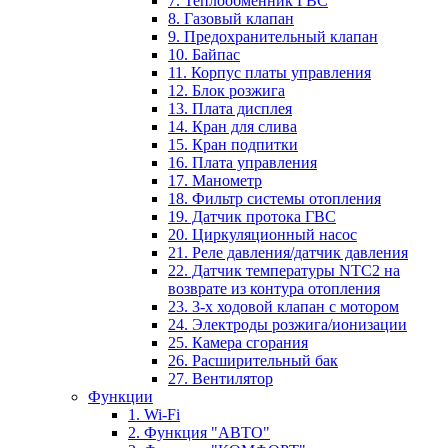
7. Теплообменник ГВС
8. Газовый клапан
9. Предохранительный клапан
10. Байпас
11. Корпус платы управления
12. Блок розжига
13. Плата дисплея
14. Кран для слива
15. Кран подпитки
16. Плата управления
17. Манометр
18. Фильтр системы отопления
19. Датчик протока ГВС
20. Циркуляционный насос
21. Реле давления/датчик давления
22. Датчик температуры NTC2 на
возврате из контура отопления
23. 3-х ходовой клапан с мотором
24. Электроды розжига/ионизации
25. Камера сгорания
26. Расширительный бак
27. Вентилятор
Функции
1. Wi-Fi
2. Функция "АВТО"