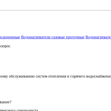
енсационные
Водонагреватели газовые проточные
Водонагревате
вопрос
сному обслуживанию систем отопления и горячего водоснабжени
вание?
ервисного специалиста