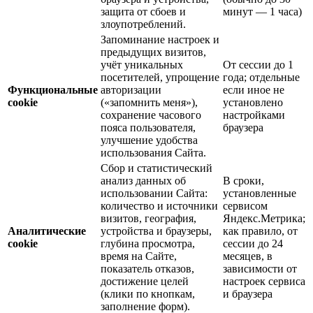
защита от сбоев и
минут — 1 часа)
злоупотреблений.
Запоминание настроек и
предыдущих визитов,
учёт уникальных
От сессии до 1
посетителей, упрощение
года; отдельные
Функциональные
авторизации
если иное не
cookie
(«запомнить меня»),
установлено
сохранение часового
настройками
пояса пользователя,
браузера
улучшение удобства
использования Сайта.
Сбор и статистический
анализ данных об
В сроки,
использовании Сайта:
установленные
количество и источники
сервисом
визитов, география,
Яндекс.Метрика;
Аналитические
устройства и браузеры,
как правило, от
cookie
глубина просмотра,
сессии до 24
время на Сайте,
месяцев, в
показатель отказов,
зависимости от
достижение целей
настроек сервиса
(клики по кнопкам,
и браузера
заполнение форм).