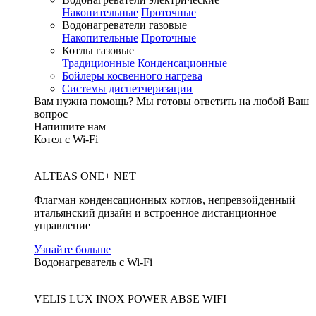
Накопительные
Проточные
Водонагреватели газовые
Накопительные
Проточные
Котлы газовые
Традиционные
Конденсационные
Бойлеры косвенного нагрева
Системы диспетчеризации
Вам нужна помощь?
Мы готовы ответить на любой Ваш
вопрос
Напишите нам
Котел с Wi-Fi
ALTEAS ONE+ NET
Флагман конденсационных котлов, непревзойденный
итальянский дизайн и встроенное дистанционное
управление
Узнайте больше
Водонагреватель с Wi-Fi
VELIS LUX INOX POWER ABSE WIFI