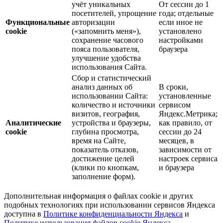
учёт уникальных
От сессии до 1
посетителей, упрощение
года; отдельные
Функциональные
авторизации
если иное не
cookie
(«запомнить меня»),
установлено
сохранение часового
настройками
пояса пользователя,
браузера
улучшение удобства
использования Сайта.
Сбор и статистический
анализ данных об
В сроки,
использовании Сайта:
установленные
количество и источники
сервисом
визитов, география,
Яндекс.Метрика;
Аналитические
устройства и браузеры,
как правило, от
cookie
глубина просмотра,
сессии до 24
время на Сайте,
месяцев, в
показатель отказов,
зависимости от
достижение целей
настроек сервиса
(клики по кнопкам,
и браузера
заполнение форм).
Дополнительная информация о файлах cookie и других
подобных технологиях при использовании сервисов Яндекса
доступна в
Политике конфиденциальности Яндекса
и
Политике использования файлов cookie Яндекса