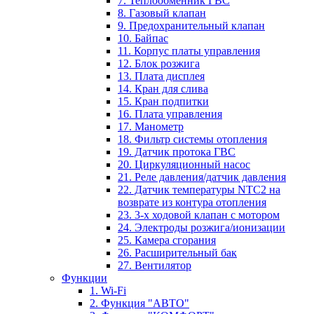
7. Теплообменник ГВС
8. Газовый клапан
9. Предохранительный клапан
10. Байпас
11. Корпус платы управления
12. Блок розжига
13. Плата дисплея
14. Кран для слива
15. Кран подпитки
16. Плата управления
17. Манометр
18. Фильтр системы отопления
19. Датчик протока ГВС
20. Циркуляционный насос
21. Реле давления/датчик давления
22. Датчик температуры NTC2 на
возврате из контура отопления
23. 3-х ходовой клапан с мотором
24. Электроды розжига/ионизации
25. Камера сгорания
26. Расширительный бак
27. Вентилятор
Функции
1. Wi-Fi
2. Функция "АВТО"