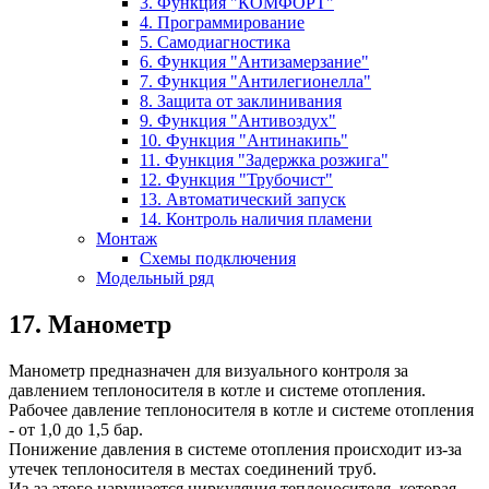
3. Функция "КОМФОРТ"
4. Программирование
5. Самодиагностика
6. Функция "Антизамерзание"
7. Функция "Антилегионелла"
8. Защита от заклинивания
9. Функция "Антивоздух"
10. Функция "Антинакипь"
11. Функция "Задержка розжига"
12. Функция "Трубочист"
13. Автоматический запуск
14. Контроль наличия пламени
Монтаж
Схемы подключения
Модельный ряд
17. Манометр
Манометр предназначен для визуального контроля за
давлением теплоносителя в котле и системе отопления.
Рабочее давление теплоносителя в котле и системе отопления
- от 1,0 до 1,5 бар.
Понижение давления в системе отопления происходит из-за
утечек теплоносителя в местах соединений труб.
Из-за этого нарушается циркуляция теплоносителя, которая