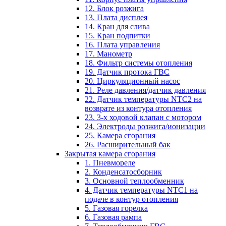
12. Блок розжига
13. Плата дисплея
14. Кран для слива
15. Кран подпитки
16. Плата управления
17. Манометр
18. Фильтр системы отопления
19. Датчик протока ГВС
20. Циркуляционный насос
21. Реле давления/датчик давления
22. Датчик температуры NTC2 на
возврате из контура отопления
23. 3-х ходовой клапан с мотором
24. Электроды розжига/ионизации
25. Камера сгорания
26. Расширительный бак
Закрытая камера сгорания
1. Пневмореле
2. Конденсатосборник
3. Основной теплообменник
4. Датчик температуры NTC1 на
подаче в контур отопления
5. Газовая горелка
6. Газовая рампа