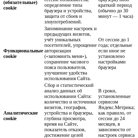
(обязательные)
определение типа
краткий период
cookie
браузера и устройства,
(обычно до 30
защита от сбоев и
минут — 1 часа)
злоупотреблений.
Запоминание настроек и
предыдущих визитов,
учёт уникальных
От сессии до 1
посетителей, упрощение
года; отдельные
Функциональные
авторизации
если иное не
cookie
(«запомнить меня»),
установлено
сохранение часового
настройками
пояса пользователя,
браузера
улучшение удобства
использования Сайта.
Сбор и статистический
анализ данных об
В сроки,
использовании Сайта:
установленные
количество и источники
сервисом
визитов, география,
Яндекс.Метрика;
Аналитические
устройства и браузеры,
как правило, от
cookie
глубина просмотра,
сессии до 24
время на Сайте,
месяцев, в
показатель отказов,
зависимости от
достижение целей
настроек сервиса