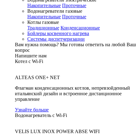
Накопительные
Проточные
Водонагреватели газовые
Накопительные
Проточные
Котлы газовые
Традиционные
Конденсационные
Бойлеры косвенного нагрева
Системы диспетчеризации
Вам нужна помощь?
Мы готовы ответить на любой Ваш
вопрос
Напишите нам
Котел с Wi-Fi
ALTEAS ONE+ NET
Флагман конденсационных котлов, непревзойденный
итальянский дизайн и встроенное дистанционное
управление
Узнайте больше
Водонагреватель с Wi-Fi
VELIS LUX INOX POWER ABSE WIFI