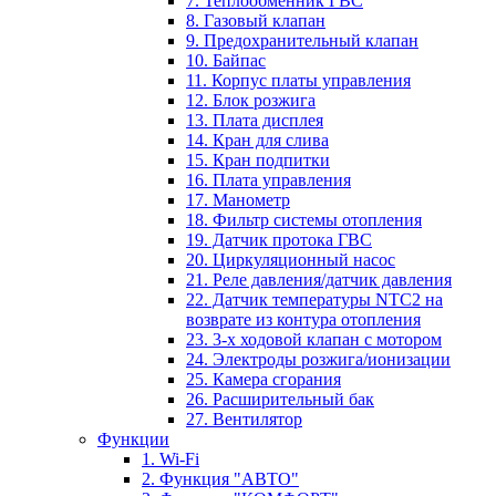
7. Теплообменник ГВС
8. Газовый клапан
9. Предохранительный клапан
10. Байпас
11. Корпус платы управления
12. Блок розжига
13. Плата дисплея
14. Кран для слива
15. Кран подпитки
16. Плата управления
17. Манометр
18. Фильтр системы отопления
19. Датчик протока ГВС
20. Циркуляционный насос
21. Реле давления/датчик давления
22. Датчик температуры NTC2 на
возврате из контура отопления
23. 3-х ходовой клапан с мотором
24. Электроды розжига/ионизации
25. Камера сгорания
26. Расширительный бак
27. Вентилятор
Функции
1. Wi-Fi
2. Функция "АВТО"