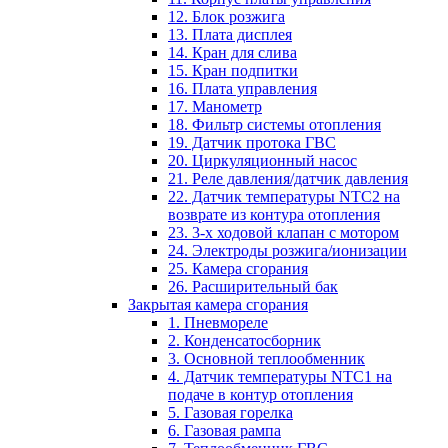
12. Блок розжига
13. Плата дисплея
14. Кран для слива
15. Кран подпитки
16. Плата управления
17. Манометр
18. Фильтр системы отопления
19. Датчик протока ГВС
20. Циркуляционный насос
21. Реле давления/датчик давления
22. Датчик температуры NTC2 на
возврате из контура отопления
23. 3-х ходовой клапан с мотором
24. Электроды розжига/ионизации
25. Камера сгорания
26. Расширительный бак
Закрытая камера сгорания
1. Пневмореле
2. Конденсатосборник
3. Основной теплообменник
4. Датчик температуры NTC1 на
подаче в контур отопления
5. Газовая горелка
6. Газовая рампа