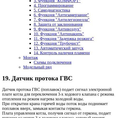
3. Функция "КОМФОРТ"
4. Программирование
5. Самодиагностика
6. Функция "Антизамерзание"
7. Функция "Антилегионелла"
8. Защита от заклинивания
9. Функция "Антивоздух"
10. Функция "Антинакипь"
11. Функция "Задержка розжига"
12. Функция "Трубочист"
13. Автоматический запуск
14. Контроль наличия пламени
Монтаж
Схемы подключения
Модельный ряд
19. Датчик протока ГВС
Датчик протока ГВС (поплавок) подает сигнал электронной
плате котла для переключения 3-х ходового клапана с режима
отопления на режим нагрева холодной воды.
При открытии крана горячей воды поток воды поднимает
поплавок вверх, замыкая контакты геркона.
Плата управления котла, получив сигнал от геркона, подает
питание на мотор 3-х ходового клапана, который меняет