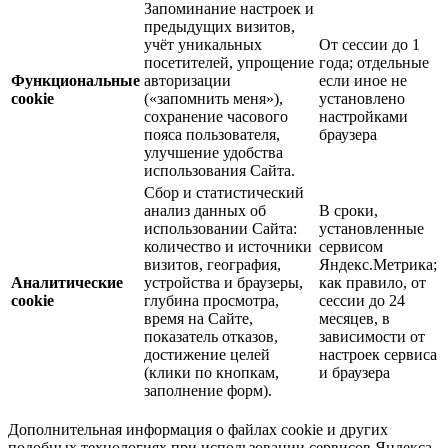
Запоминание настроек и
предыдущих визитов,
учёт уникальных
От сессии до 1
посетителей, упрощение
года; отдельные
Функциональные
авторизации
если иное не
cookie
(«запомнить меня»),
установлено
сохранение часового
настройками
пояса пользователя,
браузера
улучшение удобства
использования Сайта.
Сбор и статистический
анализ данных об
В сроки,
использовании Сайта:
установленные
количество и источники
сервисом
визитов, география,
Яндекс.Метрика;
Аналитические
устройства и браузеры,
как правило, от
cookie
глубина просмотра,
сессии до 24
время на Сайте,
месяцев, в
показатель отказов,
зависимости от
достижение целей
настроек сервиса
(клики по кнопкам,
и браузера
заполнение форм).
Дополнительная информация о файлах cookie и других
подобных технологиях при использовании сервисов Яндекса