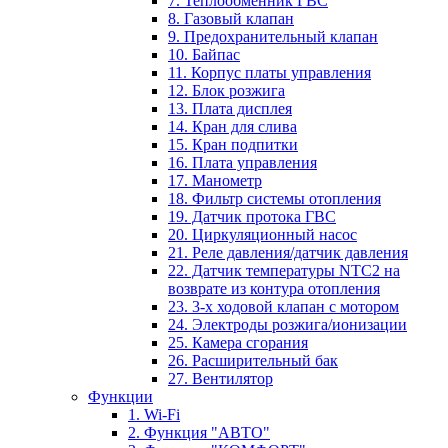
7. Теплообменник ГВС
8. Газовый клапан
9. Предохранительный клапан
10. Байпас
11. Корпус платы управления
12. Блок розжига
13. Плата дисплея
14. Кран для слива
15. Кран подпитки
16. Плата управления
17. Манометр
18. Фильтр системы отопления
19. Датчик протока ГВС
20. Циркуляционный насос
21. Реле давления/датчик давления
22. Датчик температуры NTC2 на
возврате из контура отопления
23. 3-х ходовой клапан с мотором
24. Электроды розжига/ионизации
25. Камера сгорания
26. Расширительный бак
27. Вентилятор
Функции
1. Wi-Fi
2. Функция "АВТО"