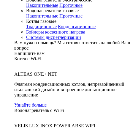
Накопительные
Проточные
Водонагреватели газовые
Накопительные
Проточные
Котлы газовые
Традиционные
Конденсационные
Бойлеры косвенного нагрева
Системы диспетчеризации
Вам нужна помощь?
Мы готовы ответить на любой Ваш
вопрос
Напишите нам
Котел с Wi-Fi
ALTEAS ONE+ NET
Флагман конденсационных котлов, непревзойденный
итальянский дизайн и встроенное дистанционное
управление
Узнайте больше
Водонагреватель с Wi-Fi
VELIS LUX INOX POWER ABSE WIFI