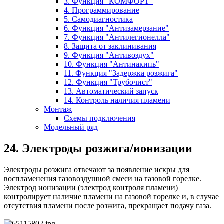
3. Функция "КОМФОРТ"
4. Программирование
5. Самодиагностика
6. Функция "Антизамерзание"
7. Функция "Антилегионелла"
8. Защита от заклинивания
9. Функция "Антивоздух"
10. Функция "Антинакипь"
11. Функция "Задержка розжига"
12. Функция "Трубочист"
13. Автоматический запуск
14. Контроль наличия пламени
Монтаж
Схемы подключения
Модельный ряд
24. Электроды розжига/ионизации
Электроды розжига отвечают за появление искры для
воспламенения газовоздушной смеси на газовой горелке.
Электрод ионизации (электрод контроля пламени)
контролирует наличие пламени на газовой горелке и, в случае
отсутствия пламени после розжига, прекращает подачу газа.