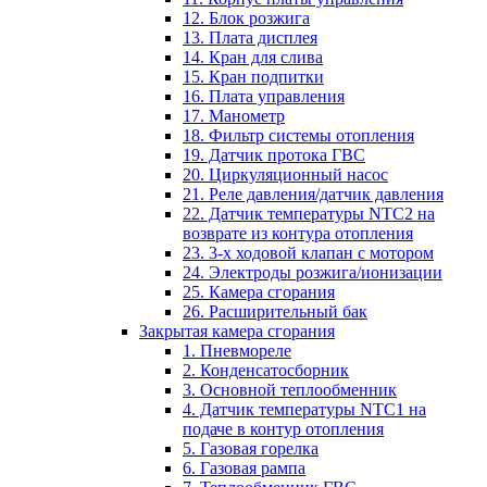
12. Блок розжига
13. Плата дисплея
14. Кран для слива
15. Кран подпитки
16. Плата управления
17. Манометр
18. Фильтр системы отопления
19. Датчик протока ГВС
20. Циркуляционный насос
21. Реле давления/датчик давления
22. Датчик температуры NTC2 на
возврате из контура отопления
23. 3-х ходовой клапан с мотором
24. Электроды розжига/ионизации
25. Камера сгорания
26. Расширительный бак
Закрытая камера сгорания
1. Пневмореле
2. Конденсатосборник
3. Основной теплообменник
4. Датчик температуры NTC1 на
подаче в контур отопления
5. Газовая горелка
6. Газовая рампа