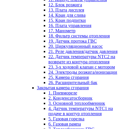
12. Блок розжига
13. Плата дисплея
14. Кран для слива
15. Кран подпитки
16. Плата управления
17. Манометр
18. Фильтр системы отопления
19. Датчик протока ГВС
20. Циркуляционный насос
21. Реле давления/датчик давления
22. Датчик температуры NTC2 на
возврате из контура отопления
23. 3-х ходовой клапан с мотором
24. Электроды розжига/ионизации
25. Камера сгорания
26. Расширительный бак
Закрытая камера сгорания
1. Пневмореле
2. Конденсатосборник
3. Основной теплообменник
4. Датчик температуры NTC1 на
подаче в контур отопления
5. Газовая горелка
6. Газовая рампа