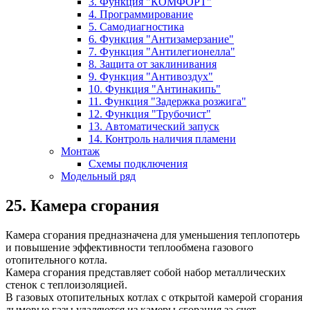
3. Функция "КОМФОРТ"
4. Программирование
5. Самодиагностика
6. Функция "Антизамерзание"
7. Функция "Антилегионелла"
8. Защита от заклинивания
9. Функция "Антивоздух"
10. Функция "Антинакипь"
11. Функция "Задержка розжига"
12. Функция "Трубочист"
13. Автоматический запуск
14. Контроль наличия пламени
Монтаж
Схемы подключения
Модельный ряд
25. Камера сгорания
Камера сгорания предназначена для уменьшения теплопотерь
и повышение эффективности теплообмена газового
отопительного котла.
Камера сгорания представляет собой набор металлических
стенок с теплоизоляцией.
В газовых отопительных котлах с открытой камерой сгорания
дымовые газы удаляются из камеры сгорания за счет