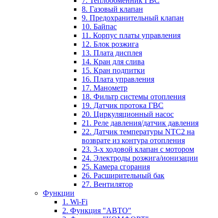
7. Теплообменник ГВС
8. Газовый клапан
9. Предохранительный клапан
10. Байпас
11. Корпус платы управления
12. Блок розжига
13. Плата дисплея
14. Кран для слива
15. Кран подпитки
16. Плата управления
17. Манометр
18. Фильтр системы отопления
19. Датчик протока ГВС
20. Циркуляционный насос
21. Реле давления/датчик давления
22. Датчик температуры NTC2 на
возврате из контура отопления
23. 3-х ходовой клапан с мотором
24. Электроды розжига/ионизации
25. Камера сгорания
26. Расширительный бак
27. Вентилятор
Функции
1. Wi-Fi
2. Функция "АВТО"