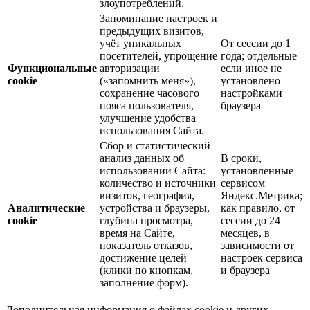
злоупотреблений.
Запоминание настроек и
предыдущих визитов,
учёт уникальных
От сессии до 1
посетителей, упрощение
года; отдельные
Функциональные
авторизации
если иное не
cookie
(«запомнить меня»),
установлено
сохранение часового
настройками
пояса пользователя,
браузера
улучшение удобства
использования Сайта.
Сбор и статистический
анализ данных об
В сроки,
использовании Сайта:
установленные
количество и источники
сервисом
визитов, география,
Яндекс.Метрика;
Аналитические
устройства и браузеры,
как правило, от
cookie
глубина просмотра,
сессии до 24
время на Сайте,
месяцев, в
показатель отказов,
зависимости от
достижение целей
настроек сервиса
(клики по кнопкам,
и браузера
заполнение форм).
Дополнительная информация о файлах cookie и других