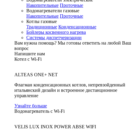
Накопительные
Проточные
Водонагреватели газовые
Накопительные
Проточные
Котлы газовые
Традиционные
Конденсационные
Бойлеры косвенного нагрева
Системы диспетчеризации
Вам нужна помощь?
Мы готовы ответить на любой Ваш
вопрос
Напишите нам
Котел с Wi-Fi
ALTEAS ONE+ NET
Флагман конденсационных котлов, непревзойденный
итальянский дизайн и встроенное дистанционное
управление
Узнайте больше
Водонагреватель с Wi-Fi
VELIS LUX INOX POWER ABSE WIFI