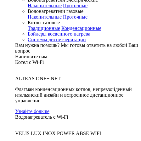
Накопительные
Проточные
Водонагреватели газовые
Накопительные
Проточные
Котлы газовые
Традиционные
Конденсационные
Бойлеры косвенного нагрева
Системы диспетчеризации
Вам нужна помощь?
Мы готовы ответить на любой Ваш
вопрос
Напишите нам
Котел с Wi-Fi
ALTEAS ONE+ NET
Флагман конденсационных котлов, непревзойденный
итальянский дизайн и встроенное дистанционное
управление
Узнайте больше
Водонагреватель с Wi-Fi
VELIS LUX INOX POWER ABSE WIFI