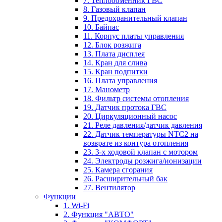
7. Теплообменник ГВС
8. Газовый клапан
9. Предохранительный клапан
10. Байпас
11. Корпус платы управления
12. Блок розжига
13. Плата дисплея
14. Кран для слива
15. Кран подпитки
16. Плата управления
17. Манометр
18. Фильтр системы отопления
19. Датчик протока ГВС
20. Циркуляционный насос
21. Реле давления/датчик давления
22. Датчик температуры NTC2 на
возврате из контура отопления
23. 3-х ходовой клапан с мотором
24. Электроды розжига/ионизации
25. Камера сгорания
26. Расширительный бак
27. Вентилятор
Функции
1. Wi-Fi
2. Функция "АВТО"