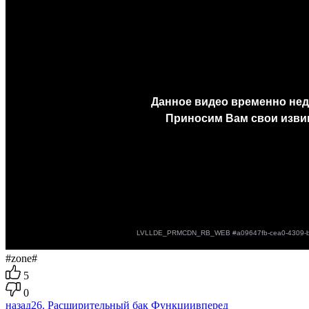
#zone#
5
0
назад
26. Расширительный бак
Функции
вперед