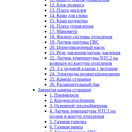
12. Блок розжига
13. Плата дисплея
14. Кран для слива
15. Кран подпитки
16. Плата управления
17. Манометр
18. Фильтр системы отопления
19. Датчик протока ГВС
20. Циркуляционный насос
21. Реле давления/датчик давления
22. Датчик температуры NTC2 на
возврате из контура отопления
23. 3-х ходовой клапан с мотором
24. Электроды розжига/ионизации
25. Камера сгорания
26. Расширительный бак
Закрытая камера сгорания
1. Пневмореле
2. Конденсатосборник
3. Основной теплообменник
4. Датчик температуры NTC1 на
подаче в контур отопления
5. Газовая горелка
6. Газовая рампа