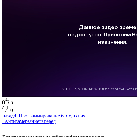
5
0
назад
4. Программирование
6. Функция
"Антизамерзание"
вперед