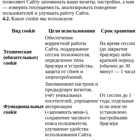
позволяют Сайту запоминать ваши визиты, настройки, а нам
— измерять посещаемость, анализировать поведение
пользователей и улучшать работу Сайта.
4.2.
Какие cookie мы используем
Вид cookie
Цели использования
Срок хранения
Обеспечение
корректной работы
На время сессии
Сайта, поддержание
(до закрытия
Технические
сессии пользователя,
браузера) либо
(обязательные)
определение типа
краткий период
cookie
браузера и устройства,
(обычно до 30
защита от сбоев и
минут — 1 часа)
злоупотреблений.
Запоминание настроек и
предыдущих визитов,
учёт уникальных
От сессии до 1
посетителей, упрощение
года; отдельные
Функциональные
авторизации
если иное не
cookie
(«запомнить меня»),
установлено
сохранение часового
настройками
пояса пользователя,
браузера
улучшение удобства
использования Сайта.