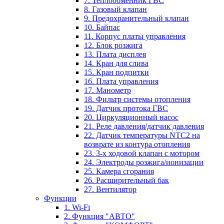
7. Теплообменник ГВС
8. Газовый клапан
9. Предохранительный клапан
10. Байпас
11. Корпус платы управления
12. Блок розжига
13. Плата дисплея
14. Кран для слива
15. Кран подпитки
16. Плата управления
17. Манометр
18. Фильтр системы отопления
19. Датчик протока ГВС
20. Циркуляционный насос
21. Реле давления/датчик давления
22. Датчик температуры NTC2 на
возврате из контура отопления
23. 3-х ходовой клапан с мотором
24. Электроды розжига/ионизации
25. Камера сгорания
26. Расширительный бак
27. Вентилятор
Функции
1. Wi-Fi
2. Функция "АВТО"