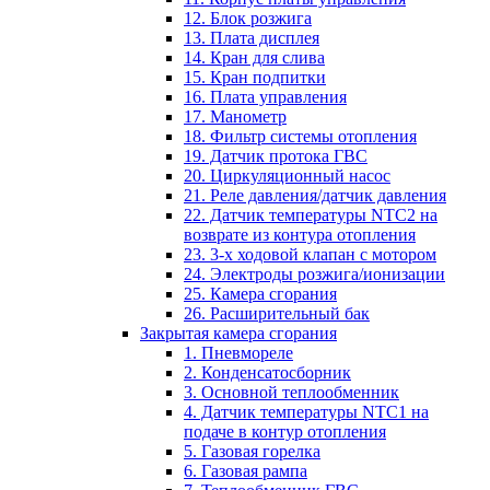
12. Блок розжига
13. Плата дисплея
14. Кран для слива
15. Кран подпитки
16. Плата управления
17. Манометр
18. Фильтр системы отопления
19. Датчик протока ГВС
20. Циркуляционный насос
21. Реле давления/датчик давления
22. Датчик температуры NTC2 на
возврате из контура отопления
23. 3-х ходовой клапан с мотором
24. Электроды розжига/ионизации
25. Камера сгорания
26. Расширительный бак
Закрытая камера сгорания
1. Пневмореле
2. Конденсатосборник
3. Основной теплообменник
4. Датчик температуры NTC1 на
подаче в контур отопления
5. Газовая горелка
6. Газовая рампа