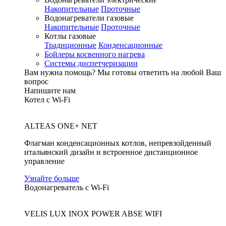
Накопительные
Проточные
Водонагреватели газовые
Накопительные
Проточные
Котлы газовые
Традиционные
Конденсационные
Бойлеры косвенного нагрева
Системы диспетчеризации
Вам нужна помощь?
Мы готовы ответить на любой Ваш
вопрос
Напишите нам
Котел с Wi-Fi
ALTEAS ONE+ NET
Флагман конденсационных котлов, непревзойденный
итальянский дизайн и встроенное дистанционное
управление
Узнайте больше
Водонагреватель с Wi-Fi
VELIS LUX INOX POWER ABSE WIFI