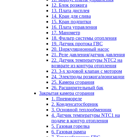
12. Блок розжига
13. Плата дисплея
14. Кран для слива
15. Кран подпитки
16. Плата управления
17. Манометр
18. Фильтр системы отопления
19. Датчик протока ГВС
20. Циркуляционный насос
21. Реле давления/датчик давления
22. Датчик температуры NTC2 на
возврате из контура отопления
23. 3-х ходовой клапан с мотором
24. Электроды розжига/ионизации
25. Камера сгорания
26. Расширительный бак
Закрытая камера сгорания
1. Пневмореле
2. Конденсатосборник
3. Основной теплообменник
4. Датчик температуры NTC1 на
подаче в контур отопления
5. Газовая горелка
6. Газовая рампа