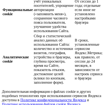
учёт уникальных
От сессии до 1
посетителей, упрощение
года; отдельные
Функциональные
авторизации
если иное не
cookie
(«запомнить меня»),
установлено
сохранение часового
настройками
пояса пользователя,
браузера
улучшение удобства
использования Сайта.
Сбор и статистический
анализ данных об
В сроки,
использовании Сайта:
установленные
количество и источники
сервисом
визитов, география,
Яндекс.Метрика;
Аналитические
устройства и браузеры,
как правило, от
cookie
глубина просмотра,
сессии до 24
время на Сайте,
месяцев, в
показатель отказов,
зависимости от
достижение целей
настроек сервиса
(клики по кнопкам,
и браузера
заполнение форм).
Дополнительная информация о файлах cookie и других
подобных технологиях при использовании сервисов Яндекса
доступна в
Политике конфиденциальности Яндекса
и
Политике использования файлов cookie Яндекса