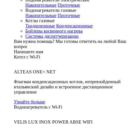
Накопительные
Проточные
Водонагреватели газовые
Накопительные
Проточные
Котлы газовые
Традиционные
Конденсационные
Бойлеры косвенного нагрева
Системы диспетчеризации
Вам нужна помощь?
Мы готовы ответить на любой Ваш
вопрос
Напишите нам
Котел с Wi-Fi
ALTEAS ONE+ NET
Флагман конденсационных котлов, непревзойденный
итальянский дизайн и встроенное дистанционное
управление
Узнайте больше
Водонагреватель с Wi-Fi
VELIS LUX INOX POWER ABSE WIFI