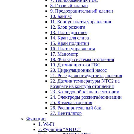
7. Теплообменник ГВС
8. Газовый клапан
9. Предохранительный клапан
10. Байпас
11. Корпус платы управления
12. Блок розжига
13. Плата дисплея
14. Кран для слива
15. Кран подпитки
16. Плата управления
17. Манометр
18. Фильтр системы отопления
19. Датчик протока ГВС
20. Циркуляционный насос
21. Реле давления/датчик давления
22. Датчик температуры NTC2 на
возврате из контура отопления
23. 3-х ходовой клапан с мотором
24. Электроды розжига/ионизации
25. Камера сгорания
26. Расширительный бак
27. Вентилятор
Функции
1. Wi-Fi
2. Функция "АВТО"